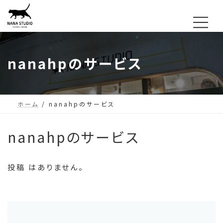
コ
ナ
ン
ビ
テ
ゲ
ン
ー
nanahpのサービス
ツ
シ
へ
ョ
ス
ン
ホーム
nanahpのサービス
キ
に
ッ
移
nanahpのサービス
プ
動
投稿 はありません。