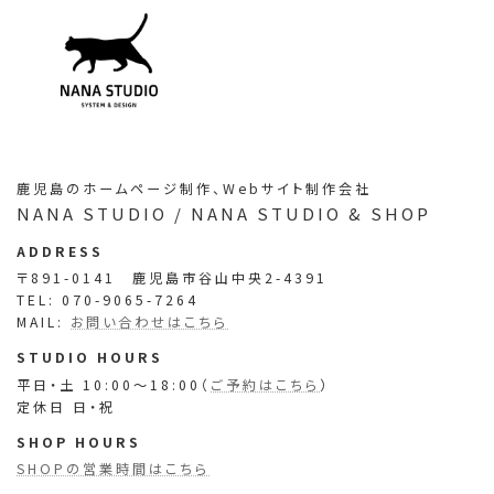
ア
ア
ア
ア
イ
イ
イ
イ
コ
コ
コ
コ
ン
ン
ン
ン
鹿児島のホームページ制作、Webサイト制作会社
リ
リ
リ
リ
NANA STUDIO / NANA STUDIO & SHOP
ン
ン
ン
ン
ク
ク
ク
ク
ADDRESS
〒891-0141 鹿児島市谷山中央2-4391
TEL: 070-9065-7264
MAIL:
お問い合わせはこちら
STUDIO HOURS
平日・土 10:00～18:00（
ご予約はこちら
）
定休日 日・祝
SHOP HOURS
SHOPの営業時間はこちら