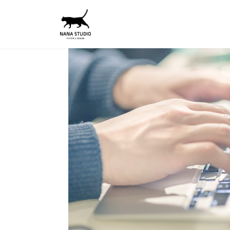
コ
ナ
ン
ビ
テ
ゲ
ン
ー
ツ
シ
へ
ョ
ス
ン
キ
に
ッ
移
プ
動