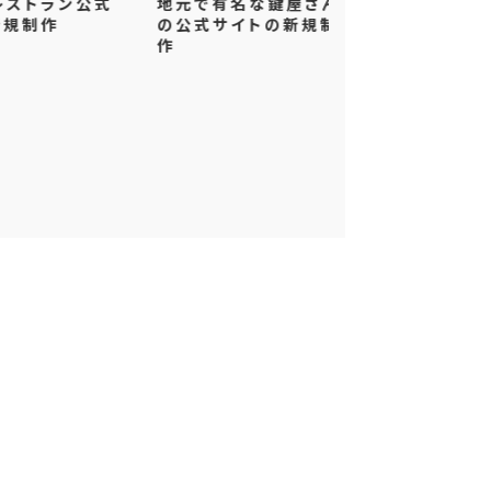
ラン公式
地元で有名な鍵屋さん
エステサロン公
作
の公式サイトの新規制
の新規制作
作