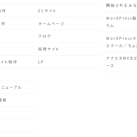
開始されるみ
制作
ECサイト
WordPres
制作
ホームページ
ラム
ブログ
WordPres
スクール／ちょ
作
採用サイト
ナナスタWEB
サイト制作
LP
ース
リニューアル
開発