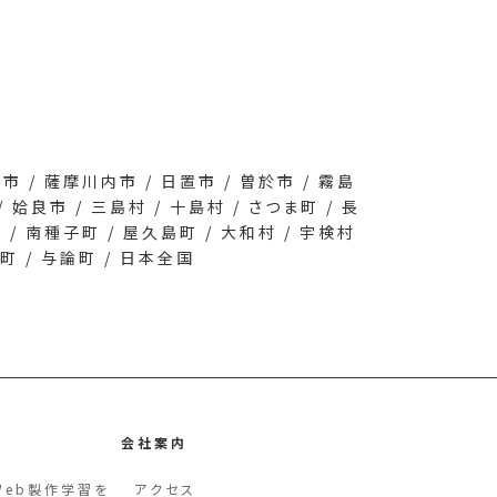
水市 / 薩摩川内市 / 日置市 / 曽於市 / 霧島
 姶良市 / 三島村 / 十島村 / さつま町 / 長
町 / 南種子町 / 屋久島町 / 大和村 / 宇検村
名町 / 与論町 / 日本全国
会社案内
 Web製作学習を
アクセス