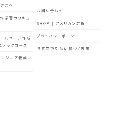
なさまへ
お問い合わせ
s製作学習カリキュ
SHOP | アメリカン雑貨
プライバシーポリシー
sホームページ作成
こテックコース
特定商取引法に基づく表示
エンジニア養成コ