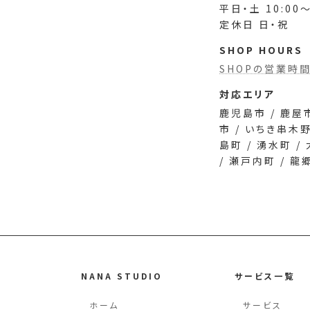
ン
ン
ン
ン
平日・土 10:00～
ク
ク
ク
ク
定休日 日・祝
SHOP HOURS
SHOPの営業時
対応エリア
鹿児島市 / 鹿屋市
市 / いちき串木野
島町 / 湧水町 /
/ 瀬戸内町 / 龍
NANA STUDIO
サービス一覧
ホーム
サービス