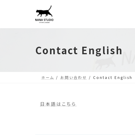
コ
ナ
ン
ビ
テ
ゲ
ン
ー
ツ
シ
Contact English
へ
ョ
ス
ン
キ
に
ッ
移
ホーム
お問い合わせ
Contact English
プ
動
日本語はこちら