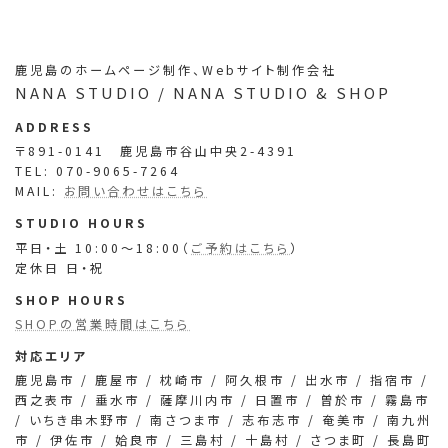
ア
ア
ア
ア
イ
イ
イ
イ
コ
コ
コ
コ
ン
ン
ン
ン
鹿児島のホームページ制作、Webサイト制作会社
リ
リ
リ
リ
NANA STUDIO / NANA STUDIO & SHOP
ン
ン
ン
ン
ク
ク
ク
ク
ADDRESS
〒891-0141 鹿児島市谷山中央2-4391
TEL: 070-9065-7264
MAIL:
お問い合わせはこちら
STUDIO HOURS
平日・土 10:00～18:00（
ご予約はこちら
）
定休日 日・祝
SHOP HOURS
SHOPの営業時間はこちら
対応エリア
鹿児島市 / 鹿屋市 / 枕崎市 / 阿久根市 / 出水市 / 指宿市 /
西之表市 / 垂水市 / 薩摩川内市 / 日置市 / 曽於市 / 霧島市
/ いちき串木野市 / 南さつま市 / 志布志市 / 奄美市 / 南九州
市 / 伊佐市 / 姶良市 / 三島村 / 十島村 / さつま町 / 長島町