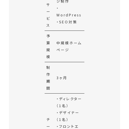
ジ制作
サ
・
ー
WordPress
ビ
・SEO対策
ス
予
算
中規模ホーム
規
ページ
模
制
作
3ヶ月
期
間
・ディレクター
（1名）
・デザイナー
チ
（1名）
ー
・フロントエ