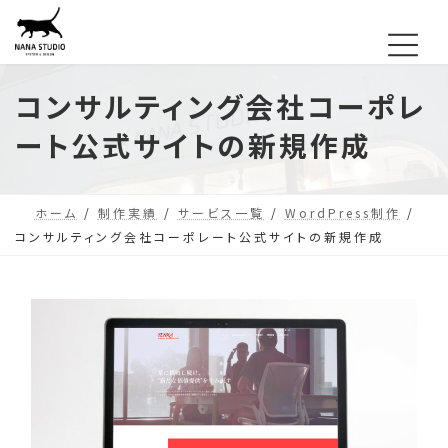
コ
ナ
ン
ビ
テ
ゲ
コンサルティング会社コーポレ
ン
ー
ツ
シ
ート公式サイトの新規作成
へ
ョ
ス
ン
ホーム
制作実績
サービス一覧
WordPress制作
キ
に
コンサルティング会社コーポレート公式サイトの新規作成
ッ
移
プ
動