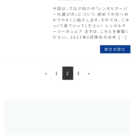
今回は、ブログ向けの「レンタルサーバ
ーの選び方」について、初めての方へ分
かりやすくご紹介します。それでは、ごゆ
っくり見ていってください！ レンタルサ
ーバーのシェア まずは、こちらを御覧く
ださい。 2023年2月現在の日本 […]
続きを読む
投
固
固
固
«
1
2
3
»
稿
定
定
定
の
ペ
ペ
ペ
ペ
ー
ー
ー
ジ
ジ
ジ
ー
ジ
送