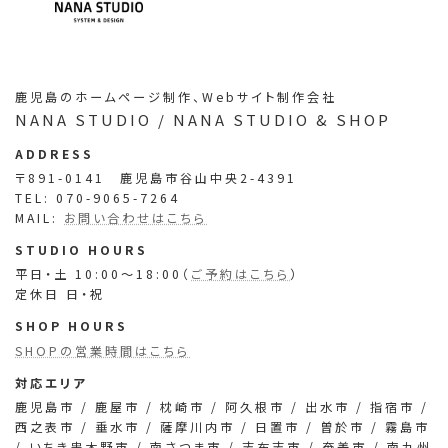
ア
ア
ア
ア
イ
イ
イ
イ
コ
コ
コ
コ
ン
ン
ン
ン
鹿児島のホームページ制作、Webサイト制作会社
リ
リ
リ
リ
NANA STUDIO / NANA STUDIO & SHOP
ン
ン
ン
ン
ク
ク
ク
ク
ADDRESS
〒891-0141 鹿児島市谷山中央2-4391
TEL: 070-9065-7264
MAIL:
お問い合わせはこちら
STUDIO HOURS
平日・土 10:00～18:00（
ご予約はこちら
）
定休日 日・祝
SHOP HOURS
SHOPの営業時間はこちら
対応エリア
鹿児島市 / 鹿屋市 / 枕崎市 / 阿久根市 / 出水市 / 指宿市 /
西之表市 / 垂水市 / 薩摩川内市 / 日置市 / 曽於市 / 霧島市
/ いちき串木野市 / 南さつま市 / 志布志市 / 奄美市 / 南九州