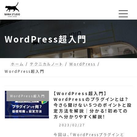
コ
ナ
ン
ビ
テ
ゲ
ン
ー
WordPress超入門
ツ
シ
へ
ョ
ス
ン
ホーム
テクニカルノート
WordPress
キ
に
WordPress超入門
ッ
移
プ
動
【WordPress超入門】
WordPress超入門
WordPressのプラグインとは？
今さら聞けない５つのポイントと設
定方法を解説｜分かる！初めての
方へ分かりやすく解説！
2023/02/27
今回は、「WordPressプラグインと